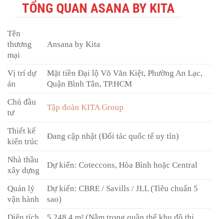
TỔNG QUAN ASANA BY KITA
Tên
thương
Ansana by Kita
mại
Vị trí dự
Mặt tiền Đại lộ Võ Văn Kiệt, Phường An Lạc,
án
Quận Bình Tân, TP.HCM
Chủ đầu
Tập đoàn KITA Group
tư
Thiết kế
Đang cập nhật (Đối tác quốc tế uy tín)
kiến trúc
Nhà thầu
Dự kiến: Coteccons, Hòa Bình hoặc Central
xây dựng
Quản lý
Dự kiến: CBRE / Savills / JLL (Tiêu chuẩn 5
vận hành
sao)
Diện tích
5.248,4 m² (Nằm trong quần thể khu đô thị