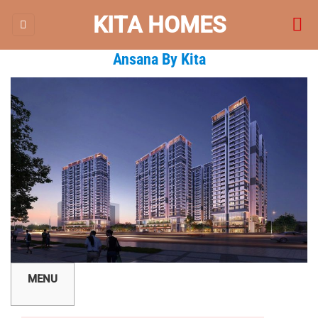
Bỏ
KITA HOMES
qua
nội
Ansana By Kita
dung
MENU