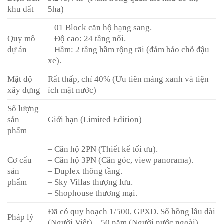
khu đất
5ha)
– 01 Block căn hộ hạng sang.
Quy mô
– Độ cao: 24 tầng nổi.
dự án
– Hầm: 2 tầng hầm rộng rãi (đảm bảo chỗ đậu
xe).
Mật độ
Rất thấp, chỉ 40% (Ưu tiên mảng xanh và tiện
xây dựng
ích mặt nước)
Số lượng
sản
Giới hạn (Limited Edition)
phẩm
– Căn hộ 2PN (Thiết kế tối ưu).
Cơ cấu
– Căn hộ 3PN (Căn góc, view panorama).
sản
– Duplex thông tầng.
phẩm
– Sky Villas thượng lưu.
– Shophouse thương mại.
Đã có quy hoạch 1/500, GPXD. Sổ hồng lâu dài
Pháp lý
(Người Việt) – 50 năm (Người nước ngoài).