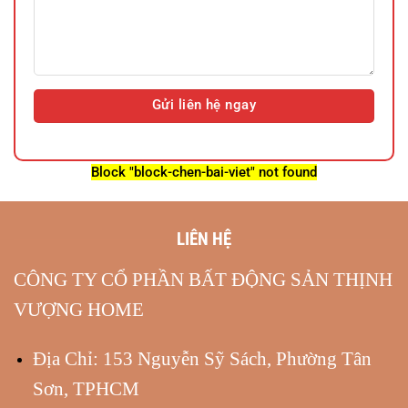
Block
"block-chen-bai-viet"
not found
LIÊN HỆ
CÔNG TY CỔ PHẦN BẤT ĐỘNG SẢN THỊNH
VƯỢNG HOME
Địa Chỉ: 153 Nguyễn Sỹ Sách, Phường Tân
Sơn, TPHCM