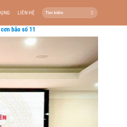
DỤNG
LIÊN HỆ
 cơn bão số 11