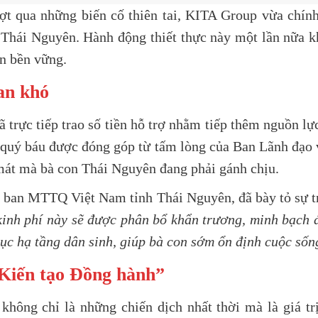
t qua những biến cố thiên tai, KITA Group vừa chính
hái Nguyên. Hành động thiết thực này một lần nữa kh
ển bền vững.
ian khó
ã trực tiếp trao số tiền hỗ trợ nhằm tiếp thêm nguồn lự
hí quý báu được đóng góp từ tấm lòng của Ban Lãnh đạo 
át mà bà con Thái Nguyên đang phải gánh chịu.
 ban MTTQ Việt Nam tỉnh Thái Nguyên, đã bày tỏ sự tr
inh phí này sẽ được phân bổ khẩn trương, minh bạch 
phục hạ tầng dân sinh, giúp bà con sớm ổn định cuộc sốn
 Kiến tạo Đồng hành”
hông chỉ là những chiến dịch nhất thời mà là giá tr