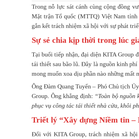
Trong nỗ lực sát cánh cùng cộng đồng vượ
Mặt trận Tổ quốc (MTTQ) Việt Nam tỉnh T
gắn kết trách nhiệm xã hội với sự phát tri
Sự sẻ chia kịp thời trong lúc g
Tại buổi tiếp nhận, đại diện KITA Group đ
tái thiết sau bão lũ. Đây là nguồn kinh p
mong muốn xoa dịu phần nào những mất m
Ông
Đàm Quang Tuyến
– Phó Chủ tịch Ủy
Group. Ông khẳng định:
“Toàn bộ nguồn k
phục vụ công tác tái thiết nhà cửa, khôi 
Triết lý “Xây dựng Niềm tin –
Đối với KITA Group, trách nhiệm xã hội k